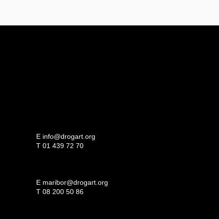
E
info@drogart.org
T
01 439 72 70
E
maribor@drogart.org
T
08 200 50 86