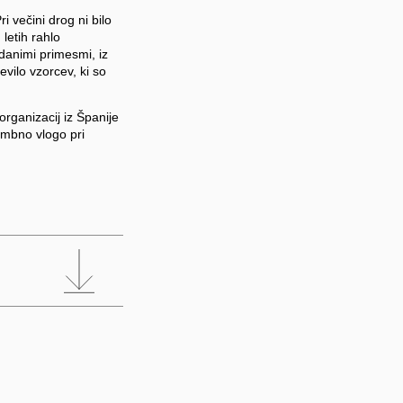
 večini drog ni bilo
letih rahlo
odanimi primesmi, iz
vilo vzorcev, ki so
rganizacij iz Španije
embno vlogo pri