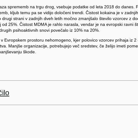
kaza sprememb na trgu drog, vsebuje podatke od leta 2018 do danes. Pri
b, kljub temu pa se vidijo določeni trendi. Čistost kokaina je v zadnjih 
o drugi strani v zadnjih dveh letih močno zmanjšalo število vzorcev z d
 od 25%. Čistost MDMA je rahlo narasla, vendar je na evropski ravni šte
 drugih psihoaktivnih snovi povečalo iz 10% na 20%.
a v Evropskem prostoru nehomogeno, kjer polovico vzorcev prihaja iz 2 o
tva. Manjše organizacije, potrebujejo več sredstev, če želijo imeti pom
manjševanju škode.
ilo