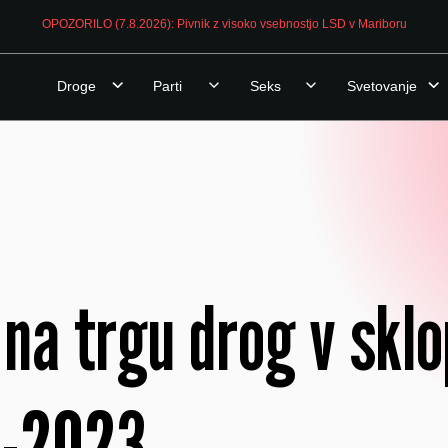
OPOZORILO (7.8.2026): Pivnik z visoko vsebnostjo LSD v Mariboru
Droge
Parti
Seks
Svetovanje
 na trgu drog v sklo
8-2023