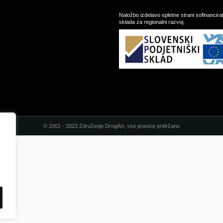
Naložbo izdelavo spletne strani sofinancir
sklada za regionalni razvoj.
© 2001 - 2023 Združenje DrogArt, vse pravice pridržane