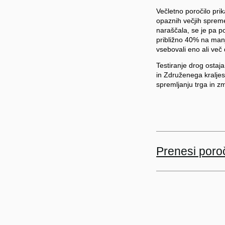
Večletno poročilo pri
opaznih večjih spremem
naraščala, se je pa p
približno 40% na manj
vsebovali eno ali več
Testiranje drog ostaj
in Združenega kraljes
spremljanju trga in z
Prenesi poroč