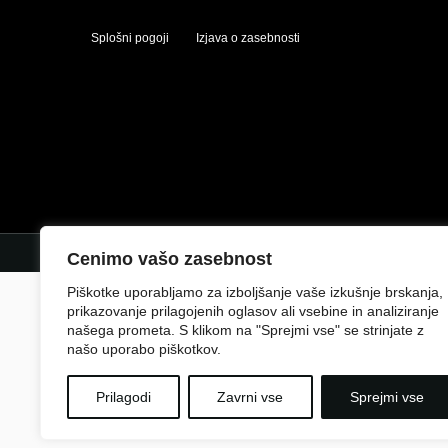
Splošni pogoji
Izjava o zasebnosti
Cenimo vašo zasebnost
Piškotke uporabljamo za izboljšanje vaše izkušnje brskanja,
prikazovanje prilagojenih oglasov ali vsebine in analiziranje
našega prometa. S klikom na "Sprejmi vse" se strinjate z
našo uporabo piškotkov.
Prilagodi
Zavrni vse
Sprejmi vse