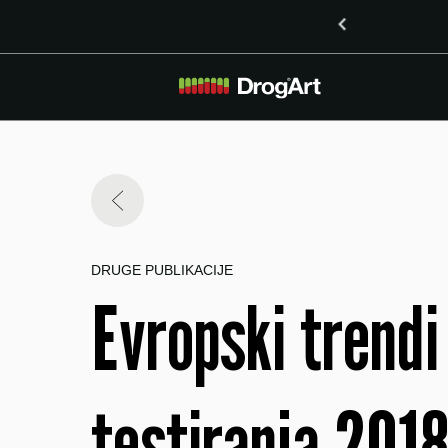
inoidoma delta-8-THO in delta-9-THO v Mariboru
DRUGE PUBLIKACIJE
Evropski trendi
testiranja 201