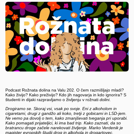
Podcast Rožnata dolina na Valu 202. O čem razmišljajo mladi?
Kako živijo? Kako preživijo? Kdo jih nagovarja in kdo ignorira? S
študenti in dijaki razpravljamo o življenju v rožnati
dolini
.
Drogiramo se. Skoraj vsi, vsak po svoje. Eni z alkoholom in
cigaretami, drugi z gandžo ali koko, tretji z gobicami in LSD-jem.
Ne vemo pa dovolj o tem, kako zmanjševati tveganja pri uporabi.
Kako pomagati prijateljici, ki ima bad trip. Kako zaznati, da so
bratrancu droge začele narekovati življenje. Marko Verdenik je
magister evropskih študij drog in alkohola in drogartovec.