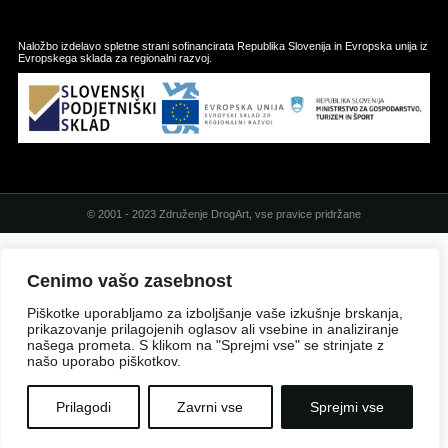
Naložbo izdelavo spletne strani sofinancirata Republika Slovenija in Evropska unija iz
Evropskega sklada za regionalni razvoj.
© 2001 - 2023 Združenje DrogArt, vse pravice pridržane
Cenimo vašo zasebnost
Piškotke uporabljamo za izboljšanje vaše izkušnje brskanja,
prikazovanje prilagojenih oglasov ali vsebine in analiziranje
našega prometa. S klikom na "Sprejmi vse" se strinjate z
našo uporabo piškotkov.
Prilagodi
Zavrni vse
Sprejmi vse