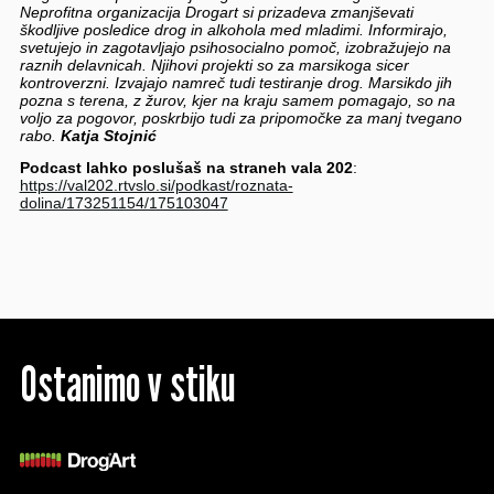
Neprofitna organizacija Drogart si prizadeva zmanjševati
škodljive posledice drog in alkohola med mladimi. Informirajo,
svetujejo in zagotavljajo psihosocialno pomoč, izobražujejo na
raznih delavnicah. Njihovi projekti so za marsikoga sicer
kontroverzni. Izvajajo namreč tudi testiranje drog. Marsikdo jih
pozna s terena, z žurov, kjer na kraju samem pomagajo, so na
voljo za pogovor, poskrbijo tudi za pripomočke za manj tvegano
rabo.
Katja Stojnić
Podcast lahko poslušaš na straneh vala 202
:
https://val202.rtvslo.si/podkast/roznata-
dolina/173251154/175103047
Ostanimo v stiku