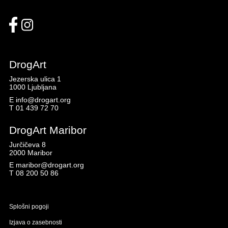
DrogArt
Jezerska ulica 1
1000 Ljubljana
E
info@drogart.org
T
01 439 72 70
DrogArt Maribor
Jurčičeva 8
2000 Maribor
E
maribor@drogart.org
T
08 200 50 86
Splošni pogoji
Izjava o zasebnosti