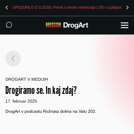
OPOZORILO (7.8.2026): Pivnik z visoko vsebnostjo LSD v Ljubljani
DROGART V MEDIJIH
Drogiramo se. In kaj zdaj?
17. februar 2025
DrogArt v podcastu Rožnata dolina na Valu 202.