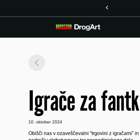
THO v Mariboru
OPOZORILO (7.8.2026): Piv
Igrače za fantk
10. oktober 2024
Obišči nas v ozaveščevalni “trgovini z igračami” 