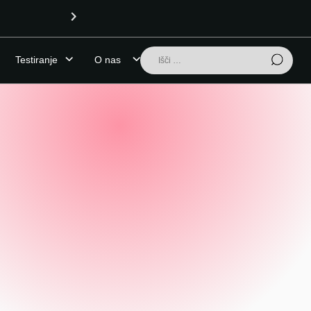
OPOZORILO (7.8.2026): Pivnik z visoko vsebnostjo LSD v Ljub
Išči:
Testiranje
O nas