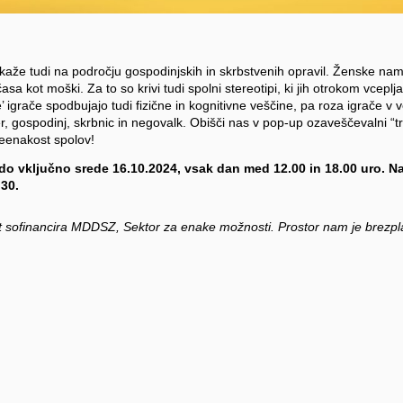
kaže tudi na področju gospodinjskih in skrbstvenih opravil. Ženske na
asa kot moški. Za to so krivi tudi spolni stereotipi, ki jih otrokom vceplj
igrače spodbujajo tudi fizične in kognitivne veščine, pa roza igrače v vel
r, gospodinj, skrbnic in negovalk. Obišči nas v pop-up ozaveščevalni “tr
eenakost spolov!
do vključno srede 16.10.2024, vsak dan med 12.00 in 18.00 uro. Naj
 30.
t sofinancira MDDSZ, Sektor za enake možnosti. Prostor nam je brezp