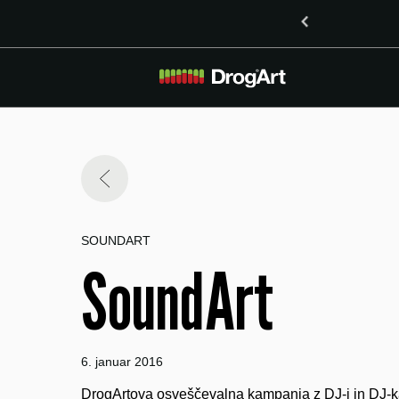
o vsebnostjo LSD v Mariboru
SOUNDART
SoundArt
6. januar 2016
DrogArtova osveščevalna kampanja z DJ-i in DJ-