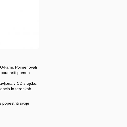
DJ-kami. Poimenovali
a poudariti pomen
ravljena v CD srajčko.
rencih in terenkah.
 popestriti svoje