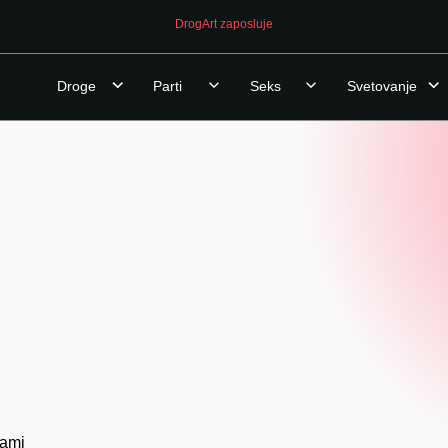
DrogArt zaposluje
Droge
Parti
Seks
Svetovanje
kami