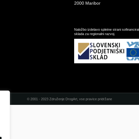
2000 Maribor
Naložbo izdelavo spletne strani sofinancir
sklada za regionalni razvoj.
© 2001 - 2023 Združenje DrogArt, vse pravice pridržane