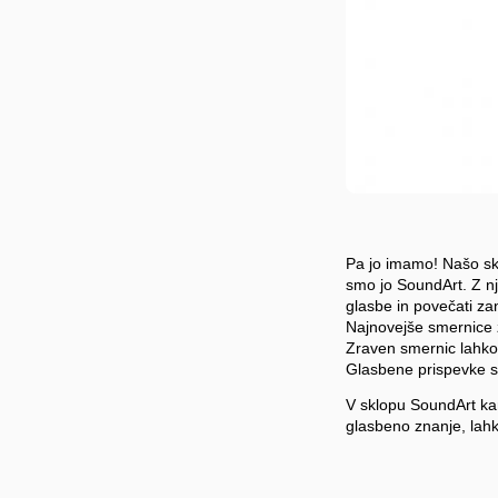
Pa jo imamo! Našo sk
smo jo SoundArt. Z nj
glasbe in povečati za
Najnovejše smernice z
Zraven smernic lahko 
Glasbene prispevke s
V sklopu SoundArt kamp
glasbeno znanje, lahk