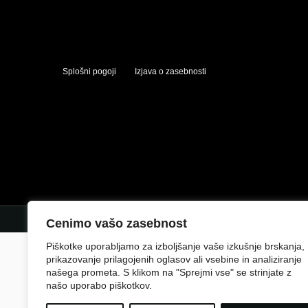
Splošni pogoji
Izjava o zasebnosti
Cenimo vašo zasebnost
Piškotke uporabljamo za izboljšanje vaše izkušnje brskanja,
prikazovanje prilagojenih oglasov ali vsebine in analiziranje
našega prometa. S klikom na "Sprejmi vse" se strinjate z
našo uporabo piškotkov.