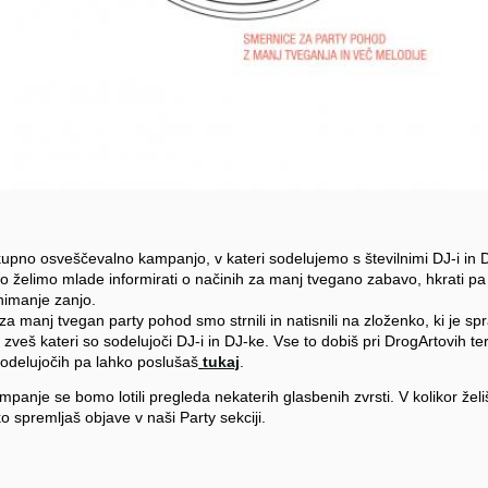
upno osveščevalno kampanjo, v kateri sodelujemo s številnimi DJ-i in 
o želimo mlade informirati o načinih za manj tvegano zabavo, hkrati p
nimanje zanjo.
a manj tvegan party pohod smo strnili in natisnili na zloženko, ki je sp
zveš kateri so sodelujoči DJ-i in DJ-ke. Vse to dobiš pri DrogArtovih te
odelujočih pa lahko poslušaš
tukaj
.
anje se bomo lotili pregleda nekaterih glasbenih zvrsti. V kolikor želiš
o spremljaš objave v naši Party sekciji.