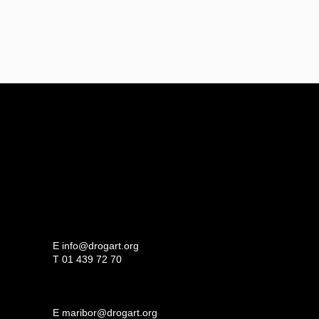
E
info@drogart.org
T
01 439 72 70
E
maribor@drogart.org