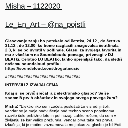
Misha – 1122020
Le_En_Art – @na_pojstli
Glasovanje zanju bo potekalo od četrtka, 24.12., do četrtka
31.12., do 12.00, ko bomo razglasili zmagovalca četrtfinala
2.3, ki se bo uvrstil v polfinale. Glasuj za svojega favorita in
mu z všečkom na Soundcloudu pomagaj pri zmagi v DJ
BEATki. Celotno DJ BEATko, lahko spremljaš tako, da slediš
našemu soundcloud profilu:
https://soundcloud.com/drogartmusic
#################################
INTERVJU Z IZVAJALCEMA
Kdaj si se prvič srečal_a z elektronsko glasbo? Se še
spomniš prvih občutkov in svojega prvega pravega žura?
Misha:
“Elektroniko sem začela poslušati že v srednji šoli,
vendar se je moje nadvušenje nad techno sceno popolnoma
razvilo šele približno leto in pol nazaj. Lahko rečem, da sem v
življenju že kar veliko prežurala, vendar prva taka res prava
izkušnja, ki je močno zaznamovala moj okus za glasbo je bil Exit