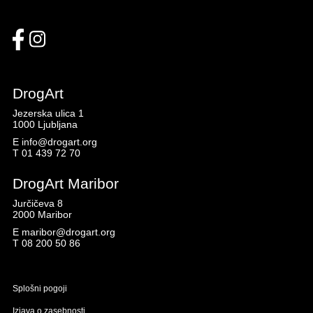
DrogArt
Jezerska ulica 1
1000 Ljubljana
E
info@drogart.org
T
01 439 72 70
DrogArt Maribor
Jurčičeva 8
2000 Maribor
E
maribor@drogart.org
T
08 200 50 86
Splošni pogoji
Izjava o zasebnosti