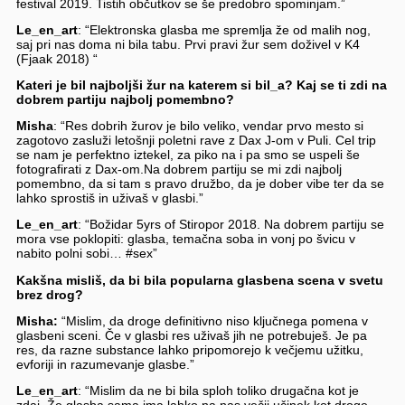
festival 2019. Tistih občutkov se še predobro spominjam.”
Le_en_art
: “Elektronska glasba me spremlja že od malih nog,
saj pri nas doma ni bila tabu. Prvi pravi žur sem doživel v K4
(Fjaak 2018) “
Kateri je bil najboljši žur na katerem si bil_a? Kaj se ti zdi na
dobrem partiju najbolj pomembno?
Misha
: “Res dobrih žurov je bilo veliko, vendar prvo mesto si
zagotovo zasluži letošnji poletni rave z Dax J-om v Puli. Cel trip
se nam je perfektno iztekel, za piko na i pa smo se uspeli še
fotografirati z Dax-om.Na dobrem partiju se mi zdi najbolj
pomembno, da si tam s pravo družbo, da je dober vibe ter da se
lahko sprostiš in uživaš v glasbi.”
Le_en_art
: “Božidar 5yrs of Stiropor 2018. Na dobrem partiju se
mora vse poklopiti: glasba, temačna soba in vonj po švicu v
nabito polni sobi… #sex”
Kakšna misliš, da bi bila popularna glasbena scena v svetu
brez drog?
Misha:
“Mislim, da droge definitivno niso ključnega pomena v
glasbeni sceni. Če v glasbi res uživaš jih ne potrebuješ. Je pa
res, da razne substance lahko pripomorejo k večjemu užitku,
evforiji in razumevanje glasbe.”
Le_en_art
: “Mislim da ne bi bila sploh toliko drugačna kot je
zdaj. Že glasba sama ima lahko na nas večji učinek kot droge…