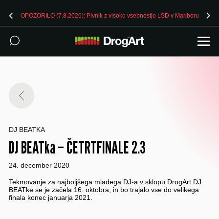
OPOZORILO (7.8.2026): Pivnik z visoko vsebnostjo LSD v Mariboru
DJ BEATKA
DJ BEATka – ČETRTFINALE 2.3
24. december 2020
Tekmovanje za najboljšega mladega DJ-a v sklopu DrogArt DJ
BEATke se je začela 16. oktobra, in bo trajalo vse do velikega
finala konec januarja 2021.