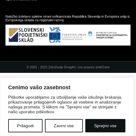
Naložbo izdelavo spletne strani sofinancirata Republika Slovenija in Evropska unija iz
Evropskega sklada za regionalni razvoj.
© 2001 - 2023 Združenje DrogArt, vse pravice pridržane
Cenimo vašo zasebnost
Piškotke uporabljamo za izboljšanje vaše izkušnje brskanja,
prikazovanje prilagojenih oglasov ali vsebine in analiziranje
našega prometa. S klikom na "Sprejmi vse" se strinjate z
našo uporabo piškotkov.
Prilagodi
Zavrni vse
Sprejmi vse