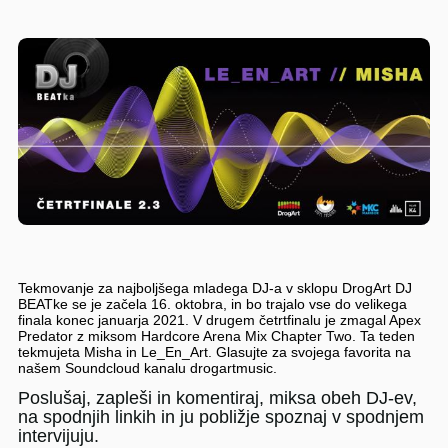
Tekmovanje za najboljšega mladega DJ-a v sklopu DrogArt DJ
BEATke se je začela 16. oktobra, in bo trajalo vse do velikega
finala konec januarja 2021. V drugem četrtfinalu je zmagal Apex
Predator z miksom Hardcore Arena Mix Chapter Two. Ta teden
tekmujeta Misha in Le_En_Art. Glasujte za svojega favorita na
našem Soundcloud kanalu drogartmusic.
Poslušaj, zapleši in komentiraj, miksa obeh DJ-ev,
na spodnjih linkih in ju pobližje spoznaj v spodnjem
intervijuju.