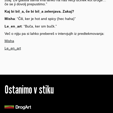
če se ji dovolj prepustimo.”
Kaj bi bil_a, če bi bil_a zelenjava. Zakaj?
Misha
: “Čili, ker je hot and spicy (hec haha)”
Le_en_art
: “Buča, ker sm bučk.”
Več o njiju pa si lahko prebereš v intervjujih iz predtekmovanja:
Misha
Le_en_art
Ostanimo v stiku