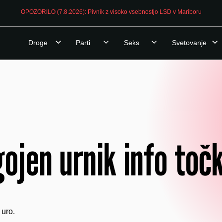
OPOZORILO (7.8.2026): Pivnik z visoko vsebnostjo LSD v Mariboru
Droge
Parti
Seks
Svetovanje
ojen urnik info točk
 uro.