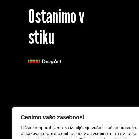
Ostanimo v
stiku
Splošni pogoji
Izjava o zasebnosti
Cenimo vašo zasebnost
Piškotke uporabljamo za izboljšanje vaše izkušnje brskanja,
prikazovanje prilagojenih oglasov ali vsebine in analiziranje