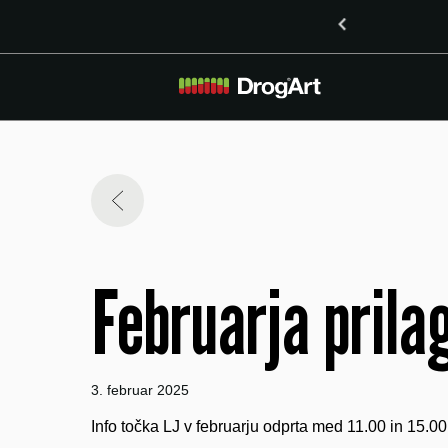
oma delta-8-THO in delta-9-THO v Mariboru
Februarja prilag
3. februar 2025
Info točka LJ v februarju odprta med 11.00 in 15.00