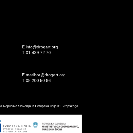
E
info@drogart.org
T
01 439 72 70
E
maribor@drogart.org
T
08 200 50 86
ata Republika Slovenija in Evropska unija iz Evropskega