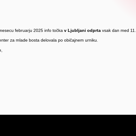
esecu februarju 2025 info točka
v Ljubljani odprta
vsak dan med 11.0
center za mlade bosta delovala po običajnem urniku.
e,