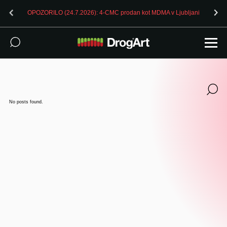
OPOZORILO (24.7.2026): 4-CMC prodan kot MDMA v Ljubljani
No posts found.