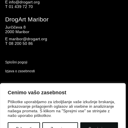
E
info@drogart.org
T
01 439 72 70
DrogArt Maribor
Jurčičeva 8
2000 Maribor
E
maribor@drogart.org
T
08 200 50 86
Splošni pogoji
Izjava o zasebnosti
Naložbo izdelavo spletne strani sofinancirata Republika Slovenija in Evropska unija iz
Evropskega sklada za regionalni razvoj.
Cenimo vašo zasebnost
Piškotke uporabljamo za izboljšanje vaše izkušnje brskanja,
prikazovanje prilagojenih oglasov ali vsebine in analiziranje
našega prometa. S klikom na "Sprejmi vse" se strinjate z
našo uporabo piškotkov.