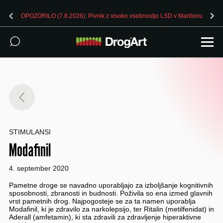
OPOZORILO (7.8.2026): Pivnik z visoko vsebnostjo LSD v Mariboru
STIMULANSI
Modafinil
4. september 2020
Pametne droge se navadno uporabljajo za izboljšanje kognitivnih
sposobnosti, zbranosti in budnosti. Poživila so ena izmed glavnih
vrst pametnih drog. Najpogosteje se za ta namen uporablja
Modafinil, ki je zdravilo za narkolepsijo, ter Ritalin (metilfenidat) in
Aderall (amfetamin), ki sta zdravili za zdravljenje hiperaktivne