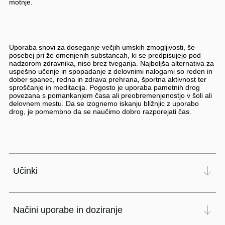
motnje.
Uporaba snovi za doseganje večjih umskih zmogljivosti, še
posebej pri že omenjenih substancah, ki se predpisujejo pod
nadzorom zdravnika, niso brez tveganja. Najboljša alternativa za
uspešno učenje in spopadanje z delovnimi nalogami so reden in
dober spanec, redna in zdrava prehrana, športna aktivnost ter
sproščanje in meditacija. Pogosto je uporaba pametnih drog
povezana s pomankanjem časa ali preobremenjenostjo v šoli ali
delovnem mestu. Da se izognemo iskanju bližnjic z uporabo
drog, je pomembno da se naučimo dobro razporejati čas.
Učinki
Načini uporabe in doziranje