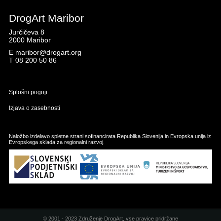
DrogArt Maribor
Jurčičeva 8
2000 Maribor
E
maribor@drogart.org
T
08 200 50 86
Splošni pogoji
Izjava o zasebnosti
Naložbo izdelavo spletne strani sofinancirata Republika Slovenija in Evropska unija iz
Evropskega sklada za regionalni razvoj.
© 2001 - 2023 Združenje DrogArt, vse pravice pridržane