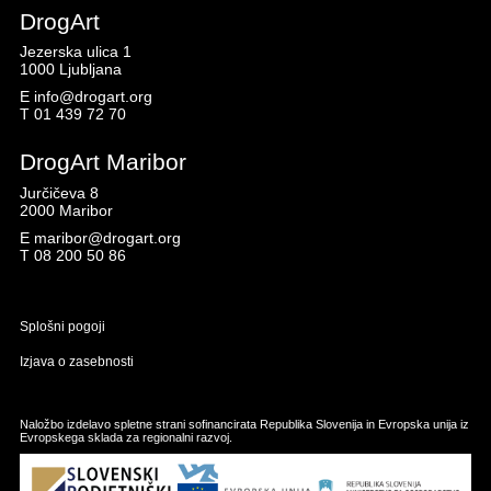
DrogArt
Jezerska ulica 1
1000 Ljubljana
E
info@drogart.org
T
01 439 72 70
DrogArt Maribor
Jurčičeva 8
2000 Maribor
E
maribor@drogart.org
T
08 200 50 86
Splošni pogoji
Izjava o zasebnosti
Naložbo izdelavo spletne strani sofinancirata Republika Slovenija in Evropska unija iz
Evropskega sklada za regionalni razvoj.