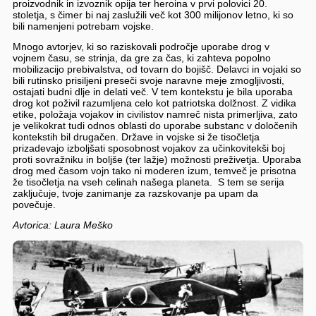
proizvodnik in izvoznik opija ter heroina v prvi polovici 20.
stoletja, s čimer bi naj zaslužili več kot 300 milijonov letno, ki so
bili namenjeni potrebam vojske.
Mnogo avtorjev, ki so raziskovali področje uporabe drog v
vojnem času, se strinja, da gre za čas, ki zahteva popolno
mobilizacijo prebivalstva, od tovarn do bojišč. Delavci in vojaki so
bili rutinsko prisiljeni preseči svoje naravne meje zmogljivosti,
ostajati budni dlje in delati več. V tem kontekstu je bila uporaba
drog kot poživil razumljena celo kot patriotska dolžnost. Z vidika
etike, položaja vojakov in civilistov namreč nista primerljiva, zato
je velikokrat tudi odnos oblasti do uporabe substanc v določenih
kontekstih bil drugačen. Države in vojske si že tisočletja
prizadevajo izboljšati sposobnost vojakov za učinkovitekši boj
proti sovražniku in boljše (ter lažje) možnosti preživetja. Uporaba
drog med časom vojn tako ni moderen izum, temveč je prisotna
že tisočletja na vseh celinah našega planeta. S tem se serija
zaključuje, tvoje zanimanje za razskovanje pa upam da
povečuje.
Avtorica: Laura Meško