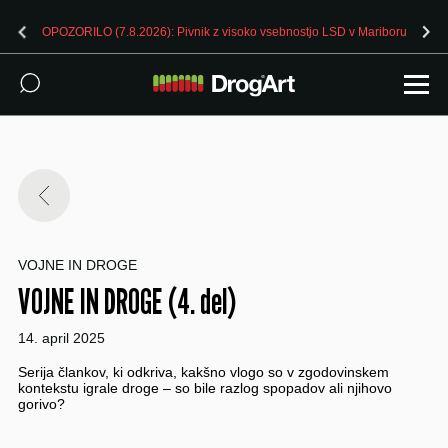
OPOZORILO (7.8.2026): Pivnik z visoko vsebnostjo LSD v Mariboru
VOJNE IN DROGE
VOJNE IN DROGE (4. del)
14. april 2025
Serija člankov, ki odkriva, kakšno vlogo so v zgodovinskem
kontekstu igrale droge – so bile razlog spopadov ali njihovo
gorivo?