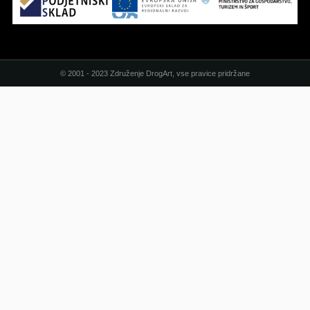
© 2001 - 2023 Združenje DrogArt, vse pravice pridržane