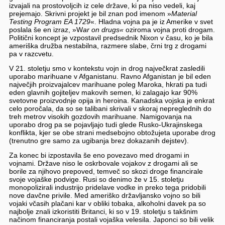
izvajali na prostovoljcih iz cele države, ki pa niso vedeli, kaj
prejemajo. Skrivni projekt je bil znan pod imenom »
Material
Testing Program EA 1729
«. Hladna vojna pa je iz Amerike v svet
poslala še en izraz, »W
ar on drugs«
oziroma vojna proti drogam.
Politični koncept je vzpostavil predsednik Nixon v času, ko je bila
ameriška družba nestabilna, razmere slabe, črni trg z drogami
pa v razcvetu.
V 21. stoletju smo v kontekstu vojn in drog največkrat zasledili
uporabo marihuane v Afganistanu. Ravno Afganistan je bil eden
največjih proizvajalcev marihuane poleg Maroka, hkrati pa tudi
eden glavnih gojiteljev makovih semen, ki zalagajo kar 90%
svetovne proizvodnje opija in heroina. Kanadska vojska je enkrat
celo poročala, da so se talibani skrivali v skoraj nepreglednih do
treh metrov visokih gozdovih marihuane. Namigovanja na
uporabo drog pa se pojavljajo tudi glede Rusko-Ukrajinskega
konflikta, kjer se obe strani medsebojno obtožujeta uporabe drog
(trenutno gre samo za ugibanja brez dokazanih dejstev).
Za konec bi izpostavila še eno povezavo med drogami in
vojnami. Države niso le oskrbovale vojakov z drogami ali se
borile za njihovo prepoved, temveč so skozi droge financirale
svoje vojaške podvige. Rusi so denimo že v 15. stoletju
monopolizirali industrijo pridelave vodke in preko tega pridobili
nove davčne privile. Med ameriško državljansko vojno so bili
vojaki včasih plačani kar v obliki tobaka, alkoholni davek pa so
najbolje znali izkoristiti Britanci, ki so v 19. stoletju s takšnim
načinom financiranja postali vojaška velesila. Japonci so bili velik