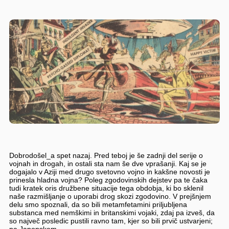
Dobrodošel_a spet nazaj. Pred teboj je še zadnji del serije o
vojnah in drogah, in ostali sta nam še dve vprašanji. Kaj se je
dogajalo v Aziji med drugo svetovno vojno in kakšne novosti je
prinesla hladna vojna? Poleg zgodovinskih dejstev pa te čaka
tudi kratek oris družbene situacije tega obdobja, ki bo sklenil
naše razmišljanje o uporabi drog skozi zgodovino. V prejšnjem
delu smo spoznali, da so bili metamfetamini priljubljena
substanca med nemškimi in britanskimi vojaki, zdaj pa izveš, da
so največ posledic pustili ravno tam, kjer so bili prvič ustvarjeni;