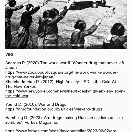
Slovo kamikazam. Vir: Zocalopublicsquare
VIRI
Andreas P. (2020) The world war II “Wonder drug that never left
Japan“
https://www.zocalopublicsquare.org/the-world-war-ii-wonder-
drug-that-never-left-japan/
Khatchadourian R. (2012). High Anxiety: LSD in the Cold War.
The New Yorker.
https://www.newyorker.com/news/news-desk/high-anxiety-lsd-in-
the-cold-war
Yound D. (2010). War and Drugs.
https://drugfoundation.org.nz/articles/war-and-drugs
Hambling D. (2023). Are drugs making Russian soldiers act like
zombies? Forbes Magazine.
https://www.forbes.com/sites/davidhambling/2023/02/02/are-