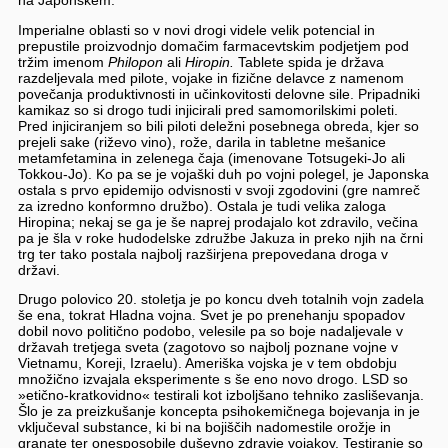
na Japonskem.
Imperialne oblasti so v novi drogi videle velik potencial in
prepustile proizvodnjo domačim farmacevtskim podjetjem pod
tržim imenom
Philopon
ali
Hiropin.
Tablete spida je država
razdeljevala med pilote, vojake in fizične delavce z namenom
povečanja produktivnosti in učinkovitosti delovne sile. Pripadniki
kamikaz so si drogo tudi injicirali pred samomorilskimi poleti.
Pred injiciranjem so bili piloti deležni posebnega obreda, kjer so
prejeli sake (riževo vino), rože, darila in tabletne mešanice
metamfetamina in zelenega čaja (imenovane Totsugeki-Jo ali
Tokkou-Jo). Ko pa se je vojaški duh po vojni polegel, je Japonska
ostala s prvo epidemijo odvisnosti v svoji zgodovini (gre namreč
za izredno konformno družbo). Ostala je tudi velika zaloga
Hiropina; nekaj se ga je še naprej prodajalo kot zdravilo, večina
pa je šla v roke hudodelske združbe Jakuza in preko njih na črni
trg ter tako postala najbolj razširjena prepovedana droga v
državi.
Drugo polovico 20. stoletja je po koncu dveh totalnih vojn zadela
še ena, tokrat Hladna vojna. Svet je po prenehanju spopadov
dobil novo politično podobo, velesile pa so boje nadaljevale v
državah tretjega sveta (zagotovo so najbolj poznane vojne v
Vietnamu, Koreji, Izraelu). Ameriška vojska je v tem obdobju
množično izvajala eksperimente s še eno novo drogo. LSD so
»etično-kratkovidno« testirali kot izboljšano tehniko zasliševanja.
Šlo je za preizkušanje koncepta psihokemičnega bojevanja in je
vključeval substance, ki bi na bojiščih nadomestile orožje in
granate ter onesposobile duševno zdravje vojakov. Testiranje so