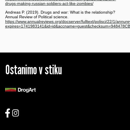
drugs-making-russian-soldiers-act-like-zombies/
Andreas P. (2019). Drugs and war: What is the relationship?
Annual Review of Political science.
https://www.annualreviews.org/docserver/fulltext/polisci/22/1/annu
expires=1741983141&id=id&accname=guest&checksum=948478
Ostanimo v stiku