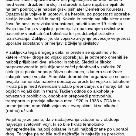
med vsemi družbenimi sloji in starostmi. Eno najobširnejših del
na tem področju je napisal grški psihiater Demetrios Kouretas.
Opazoval je vojake in ugotovil, da heroinu po pogostosti uporabe
sledijo kokain, hašiš in morfij. Kokain in heroin sta bila sicer v tem
času še novi, neraziskani substanci, odkriti konec 19. stoletja.
Svoja opažanja v vojski je primerjal z opazovanjem civilistov in
pacientov v psihiatrični bolnišnici ter predstavljal izsledke
raziskovanja. Zaključil je, da vojaško življenje povečuje verjetnost
uporabe substanc v primerjavi z življenji civilistov.
V zaključku tega drugega dela, in preden se spustimo v to,
katere »trde« droge so vojaki uporabljali, je potrebno omeniti še
najbolj priljubljeni dve, alkohol in tobak. Slednji je široko
prepoznavnost in priljubljenost začel pridobivati v začetku 20.
stoletja in postal nepogrešljiva substanca, s katero so države
zalagale svoje vojake. Ameriške dobrodelne organizacije so celo
uvajale namenske nabirke donacij za preskrbo vojske s tobakom.
Hkrati pa je med Američani vladalo prepričanje, da morajo biti na
bojiščih vojaki čisti in trezni. Takšen odnos do alkohola je
povezan s prohibicijo, obdobjem prepovedi proizvodnje,
transporta in prodaje alkohola med 1920 in 1933 v ZDA in s
primerjanjem ameriških vojakov z evropskimi, ki so alkohol
(redno) uživali.
Verjetno je že jasno, da v nadaljevanju vstopamo v obdobje
največjih svetovnih vojn, ki so bile hkrati tehnološko
najnaprednejše, najbolj opisane in tudi najbolj znane po uporabi
drog. Te vojne pa so bile tudi najdražje in najtežje za preskrbo,