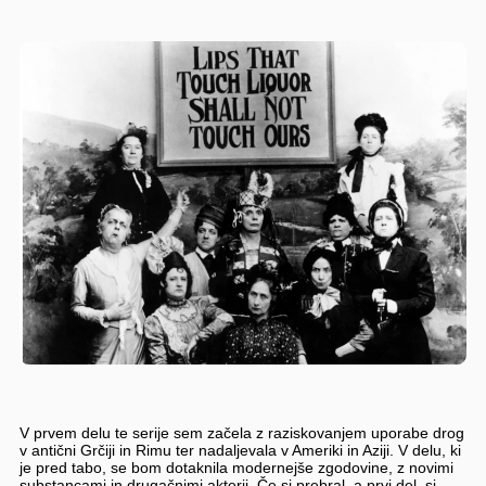
V prvem delu te serije sem začela z raziskovanjem uporabe drog
v antični Grčiji in Rimu ter nadaljevala v Ameriki in Aziji. V delu, ki
je pred tabo, se bom dotaknila modernejše zgodovine, z novimi
substancami in drugačnimi akterji. Če si prebral_a prvi del, si