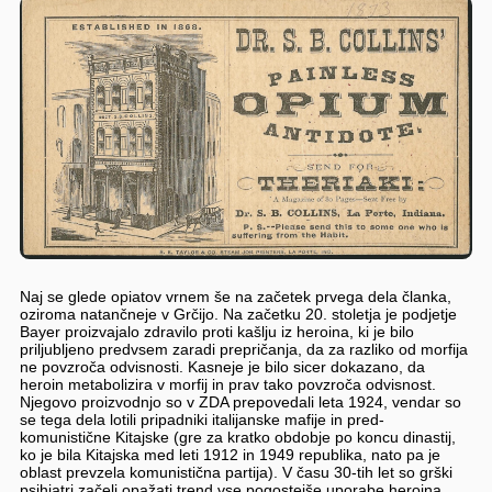
Naj se glede opiatov vrnem še na začetek prvega dela članka,
oziroma natančneje v Grčijo. Na začetku 20. stoletja je podjetje
Bayer proizvajalo zdravilo proti kašlju iz heroina, ki je bilo
priljubljeno predvsem zaradi prepričanja, da za razliko od morfija
ne povzroča odvisnosti. Kasneje je bilo sicer dokazano, da
heroin metabolizira v morfij in prav tako povzroča odvisnost.
Njegovo proizvodnjo so v ZDA prepovedali leta 1924, vendar so
se tega dela lotili pripadniki italijanske mafije in pred-
komunistične Kitajske (gre za kratko obdobje po koncu dinastij,
ko je bila Kitajska med leti 1912 in 1949 republika, nato pa je
oblast prevzela komunistična partija). V času 30-tih let so grški
psihiatri začeli opažati trend vse pogostejše uporabe heroina