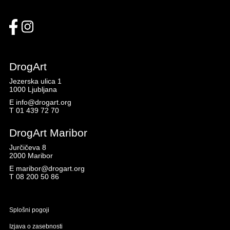
DrogArt
Jezerska ulica 1
1000 Ljubljana
E
info@drogart.org
T
01 439 72 70
DrogArt Maribor
Jurčičeva 8
2000 Maribor
E
maribor@drogart.org
T
08 200 50 86
Splošni pogoji
Izjava o zasebnosti