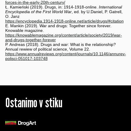
forces-in-the-early-20th-century/
Ł. Kamieński (2019). Drugs, in: 1914-1918-online.
International
Encyclopedia of the First World War
, ed. by U.Daniel, P. Gatrell,
O. Janz
https://encyclopedia.1914-1918-online.net/article/drugs/#citation
E. Mankin (2019). War and drugs: Together since forever.
Knowable magazine.
https://knowablemagazine.org/content/article/society/2019/war-
and-drugs-together-forever
P. Andreas (2018). Drugs and war: What is the relationship?
Annual rewiew of political science, Volume 22.
https://www.annualreviews.org/content/journals/10.1146/annurev-
polisci-051017-103748
Ostanimo v stiku