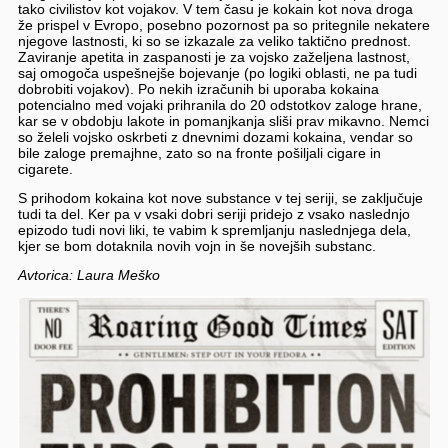
tako civilistov kot vojakov. V tem času je kokain kot nova droga
že prispel v Evropo, posebno pozornost pa so pritegnile nekatere
njegove lastnosti, ki so se izkazale za veliko taktično prednost.
Zaviranje apetita in zaspanosti je za vojsko zaželjena lastnost,
saj omogoča uspešnejše bojevanje (po logiki oblasti, ne pa tudi
dobrobiti vojakov). Po nekih izračunih bi uporaba kokaina
potencialno med vojaki prihranila do 20 odstotkov zaloge hrane,
kar se v obdobju lakote in pomanjkanja sliši prav mikavno. Nemci
so želeli vojsko oskrbeti z dnevnimi dozami kokaina, vendar so
bile zaloge premajhne, zato so na fronte pošiljali cigare in
cigarete.
S prihodom kokaina kot nove substance v tej seriji, se zaključuje
tudi ta del. Ker pa v vsaki dobri seriji pridejo z vsako naslednjo
epizodo tudi novi liki, te vabim k spremljanju naslednjega dela,
kjer se bom dotaknila novih vojn in še novejših substanc.
Avtorica: Laura Meško