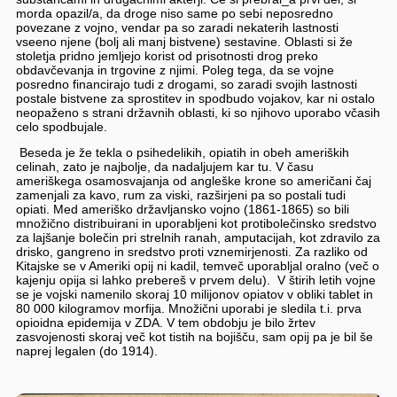
morda opazil/a, da droge niso same po sebi neposredno
povezane z vojno, vendar pa so zaradi nekaterih lastnosti
vseeno njene (bolj ali manj bistvene) sestavine. Oblasti si že
stoletja pridno jemljejo korist od prisotnosti drog preko
obdavčevanja in trgovine z njimi. Poleg tega, da se vojne
posredno financirajo tudi z drogami, so zaradi svojih lastnosti
postale bistvene za sprostitev in spodbudo vojakov, kar ni ostalo
neopaženo s strani državnih oblasti, ki so njihovo uporabo včasih
celo spodbujale.
Beseda je že tekla o psihedelikih, opiatih in obeh ameriških
celinah, zato je najbolje, da nadaljujem kar tu. V času
ameriškega osamosvajanja od angleške krone so američani čaj
zamenjali za kavo, rum za viski, razširjeni pa so postali tudi
opiati. Med ameriško državljansko vojno (1861-1865) so bili
množično distribuirani in uporabljeni kot protibolečinsko sredstvo
za lajšanje bolečin pri strelnih ranah, amputacijah, kot zdravilo za
drisko, gangreno in sredstvo proti vznemirjenosti. Za razliko od
Kitajske se v Ameriki opij ni kadil, temveč uporabljal oralno (več o
kajenju opija si lahko prebereš v prvem delu). V štirih letih vojne
se je vojski namenilo skoraj 10 milijonov opiatov v obliki tablet in
80 000 kilogramov morfija. Množični uporabi je sledila t.i. prva
opioidna epidemija v ZDA. V tem obdobju je bilo žrtev
zasvojenosti skoraj več kot tistih na bojišču, sam opij pa je bil še
naprej legalen (do 1914).