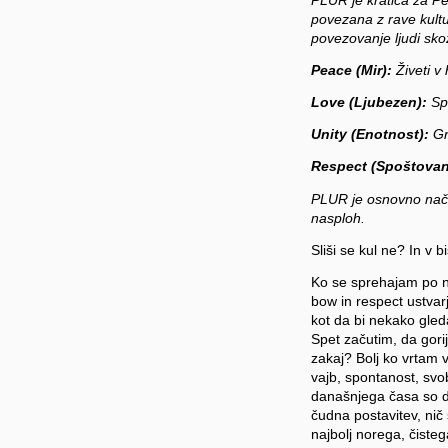
povezana z rave kultu
povezovanje ljudi sko
Peace (Mir):
Živeti v 
Love (Ljubezen):
Spr
Unity (Enotnost):
Gra
Respect (Spoštovan
PLUR je osnovno načel
nasploh.
Sliši se kul ne? In v 
Ko se sprehajam po nes
bow in respect ustvarj
kot da bi nekako gled
Spet začutim, da gorij
zakaj? Bolj ko vrtam v
vajb, spontanost, svob
današnjega časa so do
čudna postavitev, nič
najbolj norega, čis