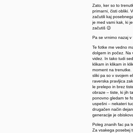
Zato, ker so to trenut
primarni, čisti obliki.
začutili kaj posebneg
je med vami kak, ki je 
začutiš 😉
Pa se vrnimo nazaj v
Te fotke me vedno mal
dolgem in počez. Na ve
videz. In tako tudi se
klikam in klikam in kl
moment na trenutke. K
sliki pa so v svojem 
raverska pravljica zakl
le prelepo in brez tis
obraze – tiste, ki jih
ponovno gledam te fotk
uspešni – nekateri tud
drugačen način dejansk
generacije je obiskov
Poleg znanih fac pa te 
Za vsakega posebej to