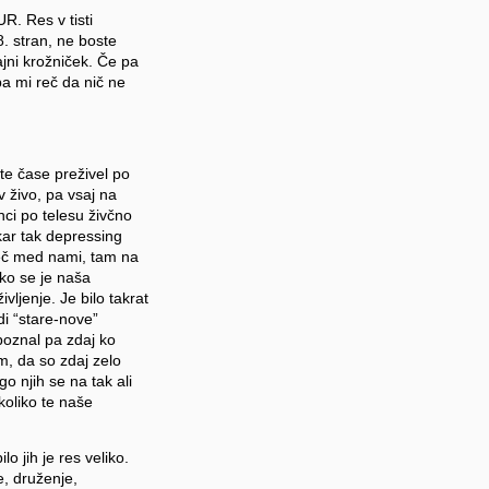
R. Res v tisti
28. stran, ne boste
jni krožniček. Če pa
 pa mi reč da nič ne
te čase preživel po
v živo, pa vsaj na
nci po telesu živčno
 kar tak depressing
več med nami, tam na
 ko se je naša
ivljenje. Je bilo takrat
di “stare-nove”
spoznal pa zdaj ko
em, da so zdaj zelo
o njih se na tak ali
 koliko te naše
lo jih je res veliko.
e, druženje,