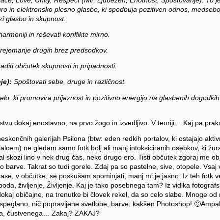
ro in elektronsko plesno glasbo, ki spodbuja pozitiven odnos, medsebo
zi glasbo in skupnost.
harmoniji in reševati konflikte mirno.
ejemanje drugih brez predsodkov.
diti občutek skupnosti in pripadnosti.
je):
Spoštovati sebe, druge in različnost.
o, ki promovira prijaznost in pozitivno energijo na glasbenih dogodkih i
bistvu dokaj enostavno, na prvo žogo in izvedljivo. V teoriji… Kaj pa pra
končnih galerijah Psilona (btw: eden redkih portalov, ki ostajajo aktivn
alcem) ne gledam samo fotk bolj ali manj intoksiciranih osebkov, ki žuraj
al skozi lino v nek drug čas, neko drugo ero. Tisti občutek zgoraj me o
o barve. Takrat so tudi gorele. Zdaj pa so pastelne, sive, otopele. Vsaj 
ase, v občutke, se poskušam spominjati, manj mi je jasno. Iz teh fotk ve
oda, življenje, Življenje. Kaj je tako posebnega tam? Iz vidika fotograf
kaj običajne, na trenutke bi človek rekel, da so celo slabe. Mnoge od 
 speglano, nič popravljene svetlobe, barve, kakšen Photoshop! 🙂Ampak
tega, čustvenega… Zakaj? ZAKAJ?