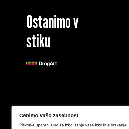
Ostanimo v
stiku
Splošni pogoji
Izjava o zasebnosti
Cenimo vašo zasebnost
Piškotke uporabljamo za izboljšanje vaše izkušnje brskanja,