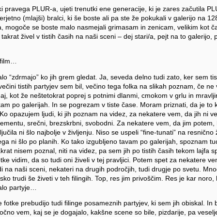
ki pravega PLUR-a, ujeti trenutki ene generacije, ki je zares začutila PLU
 Verjetno (mlajši) bralci, ki še boste ali pa ste že pokukali v galerijo na 1
a, mogoče se boste malo nasmejali grimasam in zenicam, velikim kot ča
takrat živel v tistih časih na naši sceni – dej stari/a, pejt na to galerijo,
 film…
o “zdrmajo” ko jih grem gledat. Ja, seveda delno tudi zato, ker sem tis
čini tistih partyjev sem bil, večino tega folka na slikah poznam, če ne 
daj, kot že neštetokrat poprej s potnimi dlanmi, cmokom v grlu in mravlji
ikam po galerijah. In se pogrezam v tiste čase. Moram priznati, da je to
o opazujem ljudi, ki jih poznam na videz, za nekatere vem, da jih ni 
elementu, srečni, brezskrbni, svobodni. Za nekatere vem, da jim potem,
jučila ni šlo najbolje v življenju. Niso se uspeli “fine-tunati” na resnično ž
tega ni šlo po planih. Ko tako izgubljeno tavam po galerijah, spoznam tu
 takrat nisem poznal, niti na videz, pa sem jih po tistih časih tekom lajfa 
e vidim, da so tudi oni živeli v tej pravljici. Potem spet za nekatere v
i na naši sceni, nekateri na drugih področjih, tudi drugje po svetu. Mnog
o trudi še živeti v teh filingih. Top, res jim privoščim. Res je kar noro,
alo partyje…
fotke prebudijo tudi filinge posameznih partyjev, ki sem jih obiskal. In bi
čno vem, kaj se je dogajalo, kakšne scene so bile, pizdarije, pa veselj