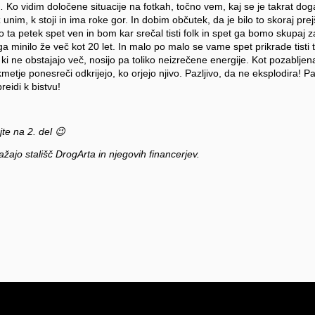
 vidim določene situacije na fotkah, točno vem, kaj se je takrat dog
unim, k stoji in ima roke gor. In dobim občutek, da je bilo to skoraj prejš
ta petek spet ven in bom kar srečal tisti folk in spet ga bomo skupaj 
a minilo že več kot 20 let. In malo po malo se vame spet prikrade tisti
ki ne obstajajo več, nosijo pa toliko neizrečene energije. Kot pozabljen
kmetje ponesreči odkrijejo, ko orjejo njivo. Pazljivo, da ne eksplodira! Pa
reidi k bistvu!
te na 2. del 😉
ražajo stališč DrogArta in njegovih financerjev.