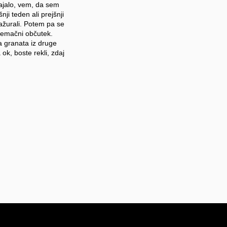
ajalo, vem, da sem
nji teden ali prejšnji
zažurali. Potem pa se
 temačni občutek.
a granata iz druge
 ok, boste rekli, zdaj