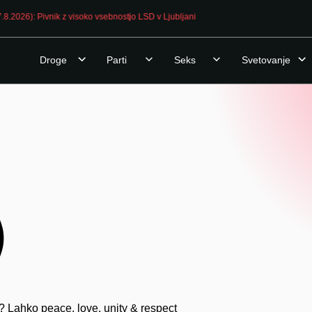
OPOZORILO (7.8.2026): Pivnik z visoko vsebnostjo LSD v Ljubljani
Droge
Parti
Seks
Svetovanje
)
 Lahko peace, love, unity & respect