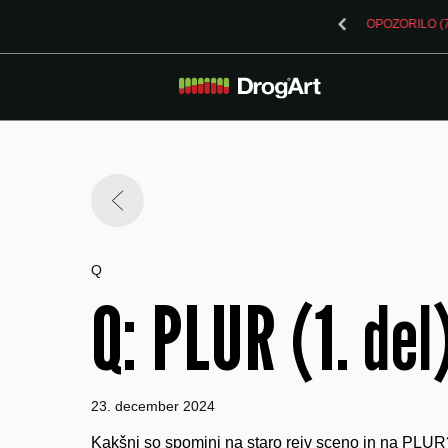
 vsebnostjo LSD v Ljubljani
Q
Q: PLUR (1. del
23. december 2024
Kakšni so spomini na staro rejv sceno in na PLUR?