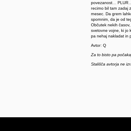
povezanost… PLUR… Ko
recimo bil tam zadaj z 
mesec. Da grem lahko 
spomnim, da je od teg
Občutek nekih časov, 
svetovne vojne, ki jo 
pa nehaj nakladat in p
Avtor: Q
Za to bisto pa počakaj
Stališča avtorja ne iz