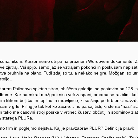
ačunalnikom. Kurzor nemo utripa na praznem Wordovem dokumentu. Ze
e zjutraj. Vsi spijo, samo jaz še vztrajam pokonci in poskušam napisati 
čustva bruhnila na plano. Tudi zdaj so tu, a nekako ne gre. Možgani so u
steljo…
rem Psilonovo spletno stran, obiščem galerijo, se postavim na 128. 
lbume. Kar naenkrat možgani niso več zaspani, omama se razblini, kot 
m klikom bolj čutim toplino in mravljince, ki se širijo po hrbtenici navzd
m v grlu. Filing je tak kot ko začne… no pa saj tisti, ki ste na “naši” sce
 tako me časovni stroj posrka v vrtinec čustev, občutij in spominov zlat
a starega PLURa.
mo film in poglejmo dejstva. Kaj je pravzaprav PLUR? Definicija pravi:
ce, Love, Unity, Respect (Mir, Ljubezen, Enotnost, Spoštovanje). To je ži