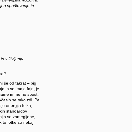
jno spoštovanje in
n v življenju
ksa?
i še od takrat – big
o in se imajo fajn, je
bjame in me ne spusti.
včasih se tako zdi. Pa
je energija folka,
skih standardov
njih so zamegljene,
 te fotke so nekaj