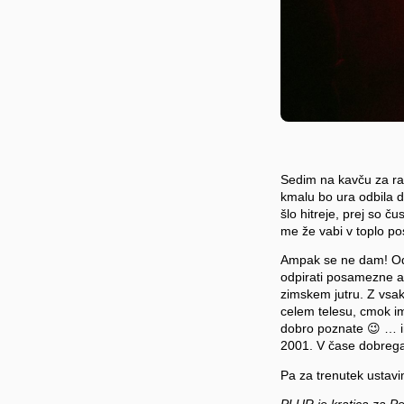
Sedim na kavču za r
kmalu bo ura odbila dv
šlo hitreje, prej so 
me že vabi v toplo po
Ampak se ne dam! Odp
odpirati posamezne a
zimskem jutru. Z vsaki
celem telesu, cmok ima
dobro poznate 😉 … in
2001. V čase dobreg
Pa za trenutek ustavi
PLUR je kratica za Pea