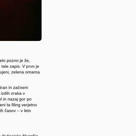
lo pozno je že,
tale zapis. V prvo je
trujeni, zelena omama
stran in začnem
izdih zraka v
ol in nazaj gor po
ni ta filing verjetno
ih časov – v leto
vljenjska filozofija,