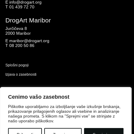
E
info@drogart.org
T
01 439 72 70
DrogArt Maribor
Jurčičeva 8
2000 Maribor
E
maribor@drogart.org
T
08 200 50 86
Splošni pogoji
Izjava o zasebnosti
Naložbo izdelavo spletne strani sofinancirata Republika Slovenija in Evropska unija iz
Evropskega sklada za regionalni razvoj.
Cenimo vašo zasebnost
Piškotke uporabljamo za izboljšanje vaše izkušnje brskanja,
prikazovanje prilagojenih oglasov ali vsebine in analiziranje
našega prometa. S klikom na "Sprejmi vse" se strinjate z
našo uporabo piškotkov.