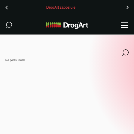
DrogArt zaposluje
OPOZORILO (24.7.2
No posts found.