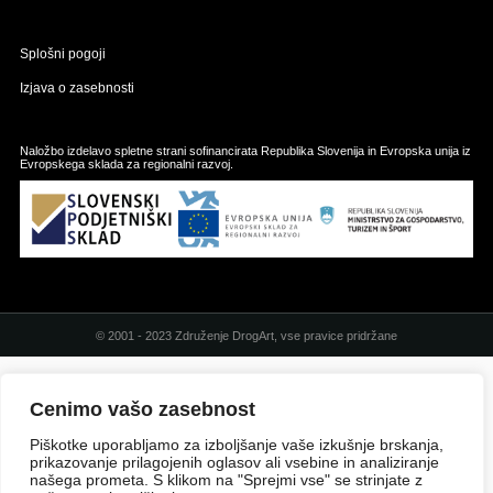
Splošni pogoji
Izjava o zasebnosti
Naložbo izdelavo spletne strani sofinancirata Republika Slovenija in Evropska unija iz
Evropskega sklada za regionalni razvoj.
© 2001 - 2023 Združenje DrogArt, vse pravice pridržane
Cenimo vašo zasebnost
Piškotke uporabljamo za izboljšanje vaše izkušnje brskanja,
prikazovanje prilagojenih oglasov ali vsebine in analiziranje
našega prometa. S klikom na "Sprejmi vse" se strinjate z