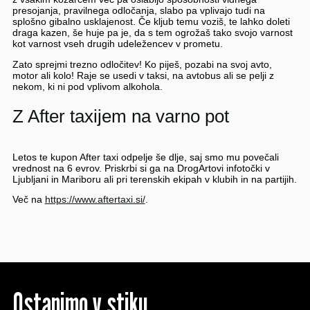
presojanja, pravilnega odločanja, slabo pa vplivajo tudi na
splošno gibalno usklajenost. Če kljub temu voziš, te lahko doleti
draga kazen, še huje pa je, da s tem ogrožaš tako svojo varnost
kot varnost vseh drugih udeležencev v prometu.
Zato sprejmi trezno odločitev! Ko piješ, pozabi na svoj avto,
motor ali kolo! Raje se usedi v taksi, na avtobus ali se pelji z
nekom, ki ni pod vplivom alkohola.
Z After taxijem na varno pot
Letos te kupon After taxi odpelje še dlje, saj smo mu povečali
vrednost na 6 evrov. Priskrbi si ga na DrogArtovi infotočki v
Ljubljani in Mariboru ali pri terenskih ekipah v klubih in na partijih.
Več na
https://www.aftertaxi.si/
.
Ostanimo v stiku