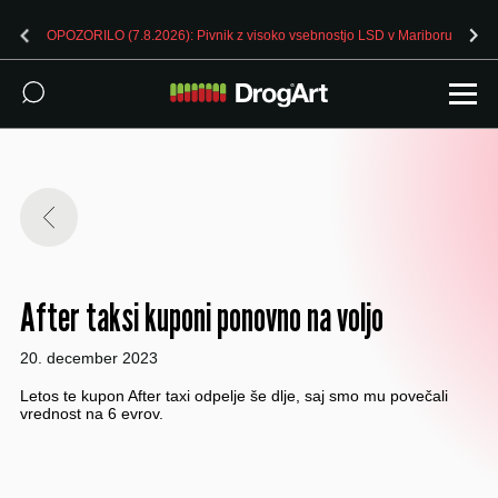
OPOZORILO (7.8.2026): Pivnik z visoko vsebnostjo LSD v Mariboru
After taksi kuponi ponovno na voljo
20. december 2023
Letos te kupon After taxi odpelje še dlje, saj smo mu povečali
vrednost na 6 evrov.