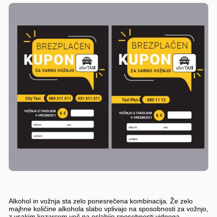
Alkohol in vožnja sta zelo ponesrečena kombinacija. Že zelo
majhne količine alkohola slabo vplivajo na sposobnosti za vožnjo,
z vsakim kozarcem več pa oslabijo sposobnosti vidnega